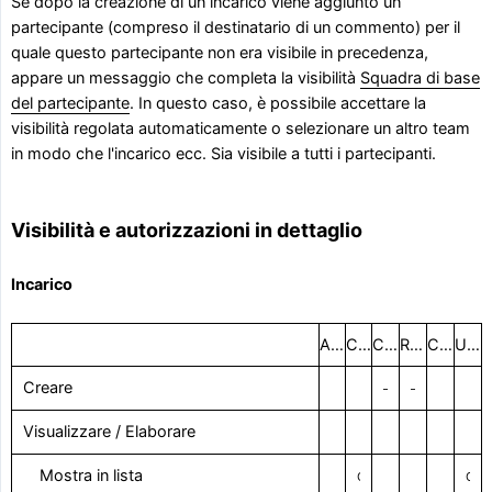
Se dopo la creazione di un incarico viene aggiunto un
partecipante (compreso il destinatario di un commento) per il
quale questo partecipante non era visibile in precedenza,
appare un messaggio che completa la visibilità
Squadra di base
del partecipante
. In questo caso, è possibile accettare la
visibilità regolata automaticamente o selezionare un altro team
in modo che l'incarico ecc. Sia visibile a tutti i partecipanti.
Visibilità e autorizzazioni in dettaglio
Incarico
Amministratore del progetto
Coordinatore del progetto
Creatore
Responsabile
Collaboratore
Utenti rimanenti
Creare
–
–
Visualizzare / Elaborare
Mostra in lista
Con il diritto visivo
Con il diritto visivo