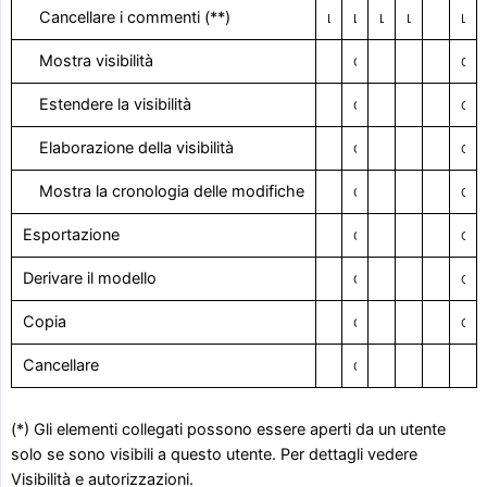
Cancellare i commenti (**)
Limitato
Limitato / Con diritto di visione
Limitato
Limitato
Limitato / Con diritto di visione
Mostra visibilità
Con il diritto visivo
Con il diritto visivo
Estendere la visibilità
Con il diritto visivo
Con il diritto visivo
Elaborazione della visibilità
Con il diritto visivo
Con il diritto visivo
Mostra la cronologia delle modifiche
Con il diritto visivo
Con il diritto visivo
Esportazione
Con il diritto visivo
Con il diritto visivo
Derivare il modello
Con il diritto visivo
Con il diritto visivo
Copia
Con il diritto visivo
Con il diritto visivo
Cancellare
Con il diritto visivo
(*) Gli elementi collegati possono essere aperti da un utente
solo se sono visibili a questo utente. Per dettagli vedere
Visibilità e autorizzazioni
.