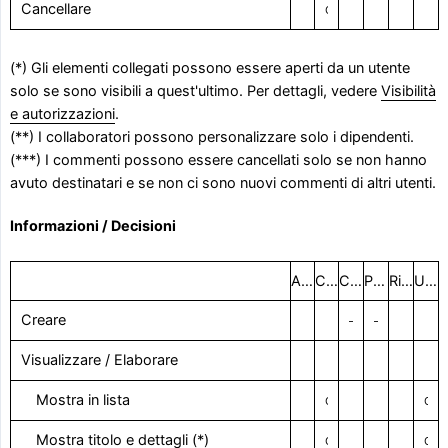
Cancellare
Con il diritto visivo
(*) Gli elementi collegati possono essere aperti da un utente
solo se sono visibili a quest'ultimo. Per dettagli, vedere
Visibilità
e autorizzazioni
.
(**) I collaboratori possono personalizzare solo i dipendenti.
(***) I commenti possono essere cancellati solo se non hanno
avuto destinatari e se non ci sono nuovi commenti di altri utenti.
Informazioni / Decisioni
Amministratore del progetto
Coordinatore del progetto
Creatore
Persona responsabile
Ricevitore
Utenti rimanenti
Creare
–
–
Visualizzare / Elaborare
Mostra in lista
Con il diritto visivo
Con il diritto visivo
Mostra titolo e dettagli (*)
Con il diritto visivo
Con il diritto visivo