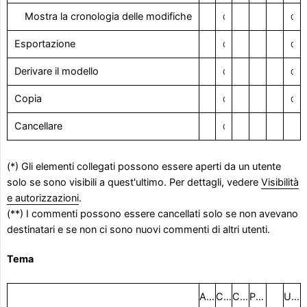
Mostra la cronologia delle modifiche
Con il diritto visivo
Con il diritto visivo
Esportazione
Con il diritto visivo
Con il diritto visivo
Derivare il modello
Con il diritto visivo
Con il diritto visivo
Copia
Con il diritto visivo
Con il diritto visivo
Cancellare
Con il diritto visivo
(*) Gli elementi collegati possono essere aperti da un utente
solo se sono visibili a quest'ultimo. Per dettagli, vedere
Visibilità
e autorizzazioni
.
(**) I commenti possono essere cancellati solo se non avevano
destinatari e se non ci sono nuovi commenti di altri utenti.
Tema
Amministratore del progetto
Coordinatore del progetto
Creatore
Persona responsabile
Utenti rimanenti