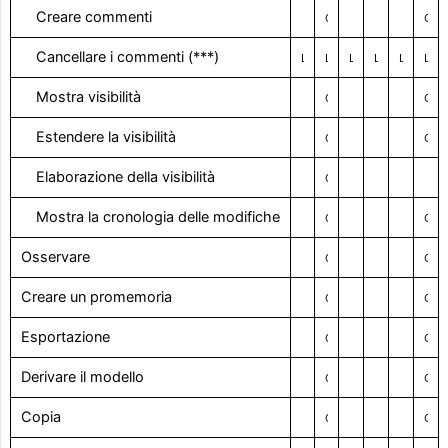
Creare commenti
Con il diritto visivo
Con il diritto visivo
Cancellare i commenti (***)
Limitato
Limitato / Con diritto di visione
Limitato
Limitato
Limitato
Limitato / Con diritto di visione
Mostra visibilità
Con il diritto visivo
Con il diritto visivo
Estendere la visibilità
Con il diritto visivo
Con il diritto visivo
Elaborazione della visibilità
Con il diritto visivo
Mostra la cronologia delle modifiche
Con il diritto visivo
Con il diritto visivo
Osservare
Con il diritto visivo
Con il diritto visivo
Creare un promemoria
Con il diritto visivo
Con il diritto visivo
Esportazione
Con il diritto visivo
Con il diritto visivo
Derivare il modello
Con il diritto visivo
Con il diritto visivo
Copia
Con il diritto visivo
Con il diritto visivo