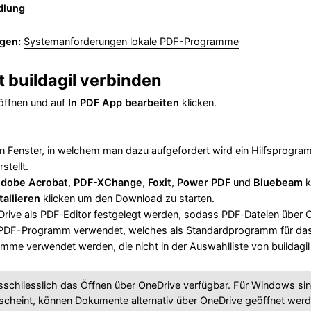
dlung
gen:
Systemanforderungen lokale PDF-Programme
 buildagil verbinden
 öffnen und auf
In PDF App bearbeiten
klicken.
n Fenster, in welchem man dazu aufgefordert wird ein Hilfsprogram
stellt.
dobe Acrobat
,
PDF-XChange
,
Foxit
,
Power PDF
und
Bluebeam
k
tallieren
klicken um den Download zu starten.
Drive als PDF‑Editor festgelegt werden, sodass PDF‑Dateien über O
PDF-Programm verwendet, welches als Standardprogramm für das Öf
me verwendet werden, die nicht in der Auswahlliste von buildagil
sschliesslich das Öffnen über OneDrive verfügbar. Für Windows si
rscheint, können Dokumente alternativ über OneDrive geöffnet werd