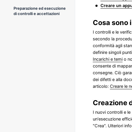
Creare un app
Preparazione ed esecuzione
di controlli e accettazioni
Cosa sono i 
I controlli e le veri
secondo la procedur
conformità agli stan
definire singoli pun
Incarichi e temi
o no
consente di mappare 
consegne. Ciò garant
dei difetti e alla d
articolo:
Creare le n
Creazione di
I nuovi controlli e
un'esecuzione effici
"Crea". Ulteriori in