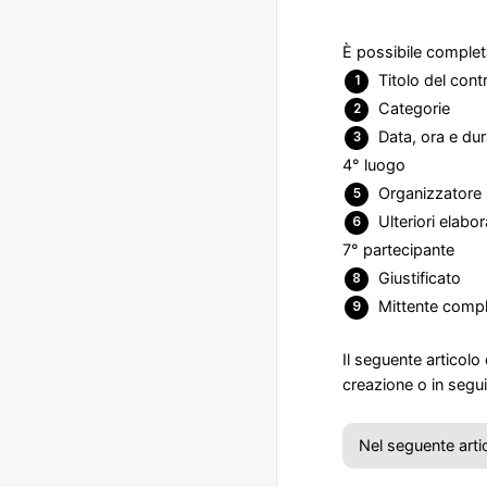
È possibile completa
Titolo del contr
Categorie
Data, ora e dur
4° luogo
Organizzatore 
Ulteriori elabor
7° partecipante
Giustificato
Mittente compl
Il seguente articolo
creazione o in segu
Nel seguente arti