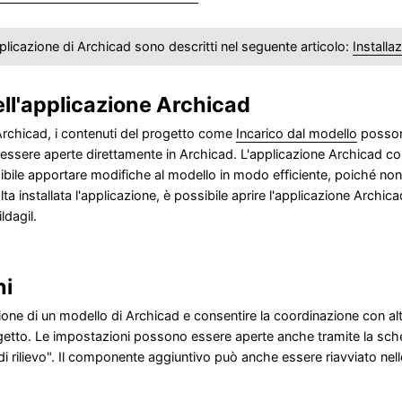
plicazione di Archicad sono descritti nel seguente articolo:
Installa
ll'applicazione Archicad
Archicad, i contenuti del progetto come
Incarico dal modello
possono
ssere aperte direttamente in Archicad. L'applicazione Archicad con
sibile apportare modifiche al modello in modo efficiente, poiché no
ta installata l'applicazione, è possibile aprire l'applicazione Archic
ldagil.
ni
zione di un modello di Archicad e consentire la coordinazione con al
etto. Le impostazioni possono essere aperte anche tramite la scheda
i rilievo". Il componente aggiuntivo può anche essere riavviato nel