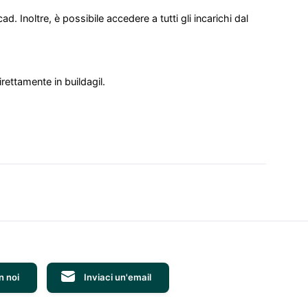
. Inoltre, è possibile accedere a tutti gli incarichi dal
irettamente in buildagil.
n noi
Inviaci un'email